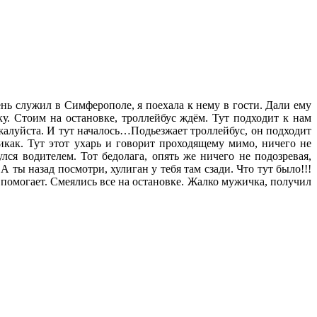
ень служил в Симферополе, я поехала к нему в гости. Дали ему
у. Стоим на остановке, троллейбус ждём. Тут подходит к нам
жалуйста. И тут началось…Подьезжает троллейбус, он подходит
никак. Тут этот ухарь и говорит проходящему мимо, ничего не
лся водителем. Тот бедолага, опять же ничего не подозревая,
 ты назад посмотри, хулиган у тебя там сзади. Что тут было!!!
 помогает. Смеялись все на остановке. Жалко мужичка, получил