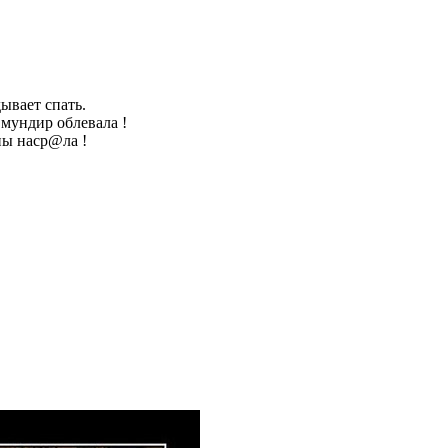
дывает спать.
 мундир облевала !
ны наср@ла !