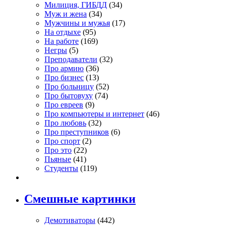
Милиция, ГИБДД
(34)
Муж и жена
(34)
Мужчины и мужья
(17)
На отдыхе
(95)
На работе
(169)
Негры
(5)
Преподаватели
(32)
Про армию
(36)
Про бизнес
(13)
Про больницу
(52)
Про бытовуху
(74)
Про евреев
(9)
Про компьютеры и интернет
(46)
Про любовь
(32)
Про преступников
(6)
Про спорт
(2)
Про это
(22)
Пьяные
(41)
Студенты
(119)
Смешные картинки
Демотиваторы
(442)