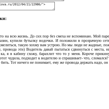
ки:
это на всю жизнь. До сих пор без смеха не вспоминаю. Мой пар
азин, купили бутылку водочки. И положили в прозрачную сетк
хмелиться, такую хохму вам устрою. Но мы люди не жадные, по
, провода эти) Водитель давай пытаться сдвинуться с места, 
а, я в кабину схожу, барахлит что то у меня. Короче прикину
тот чудила, подходит к водителю и спрашивает- что, сломался? А
бить. Тот ничего не понимает, ему же провода держать надо, он