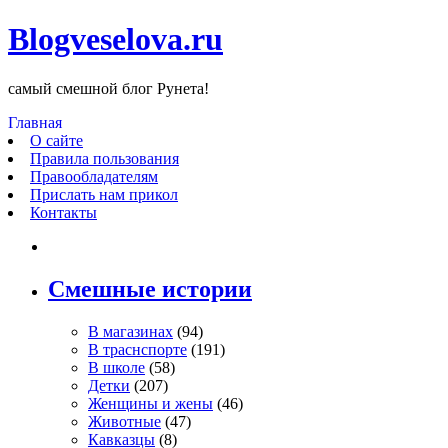
Blogveselova.ru
самый смешной блог Рунета!
Главная
О сайте
Правила пользования
Правообладателям
Прислать нам прикол
Контакты
Смешные истории
В магазинах
(94)
В траснспорте
(191)
В школе
(58)
Детки
(207)
Женщины и жены
(46)
Животные
(47)
Кавказцы
(8)