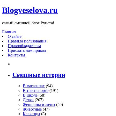
Blogveselova.ru
самый смешной блог Рунета!
Главная
О сайте
Правила пользования
Правообладателям
Прислать нам прикол
Контакты
Смешные истории
В магазинах
(94)
В траснспорте
(191)
В школе
(58)
Детки
(207)
Женщины и жены
(46)
Животные
(47)
Кавказцы
(8)