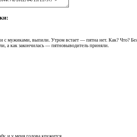
ки:
и с мужиками, выпили. Утром встает — пятна нет. Как? Что? Бе
ли, а как закончилась — пятновыводитель приняли.
бу, и у меня голова кружится.