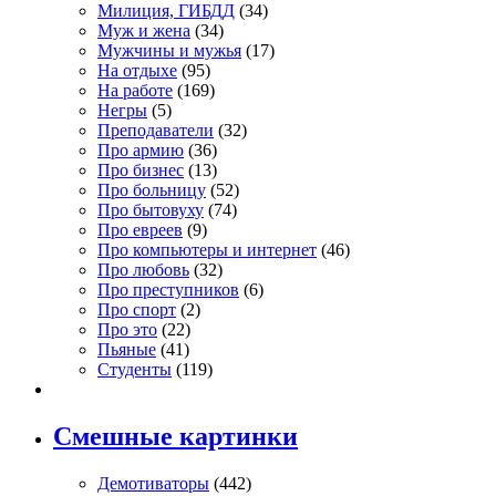
Милиция, ГИБДД
(34)
Муж и жена
(34)
Мужчины и мужья
(17)
На отдыхе
(95)
На работе
(169)
Негры
(5)
Преподаватели
(32)
Про армию
(36)
Про бизнес
(13)
Про больницу
(52)
Про бытовуху
(74)
Про евреев
(9)
Про компьютеры и интернет
(46)
Про любовь
(32)
Про преступников
(6)
Про спорт
(2)
Про это
(22)
Пьяные
(41)
Студенты
(119)
Смешные картинки
Демотиваторы
(442)