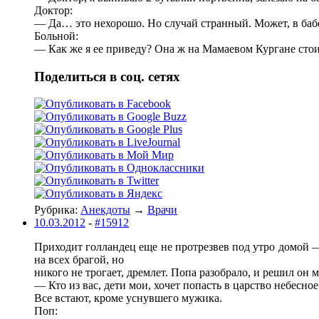
Доктор:
— Да… это нехорошо. Но случай странный. Может, в бабе
Больной:
— Как же я ее приведу? Она ж на Мамаевом Кургане стои
Поделиться в соц. сетях
Рубрика:
Анекдоты
→
Врачи
10.03.2012
-
#15912
Приходит голландец еще не протрезвев под утро домой —
на всех брагой, но
никого не трогает, дремлет. Попа разобрало, и решил он 
— Кто из вас, дети мои, хочет попасть в царство небесное
Все встают, кроме уснувшего мужика.
Поп: