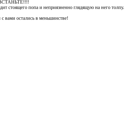
 ВСТАНЬТЕ!!!!
идит стоящего попа и неприязненно глядящую на него толпу.
ы с вами остались в меньшинстве!