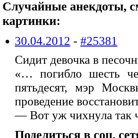
Случайные анекдоты, с
картинки:
30.04.2012
-
#25381
Сидит девочка в песочн
«… погибло шесть чел
пятьдесят, мэp Моск
пpоведение восстанов
— Вот yж чихнyла так 
Поделиться в соц. сет