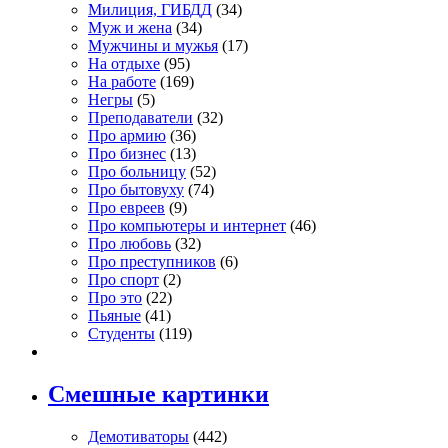
Милиция, ГИБДД
(34)
Муж и жена
(34)
Мужчины и мужья
(17)
На отдыхе
(95)
На работе
(169)
Негры
(5)
Преподаватели
(32)
Про армию
(36)
Про бизнес
(13)
Про больницу
(52)
Про бытовуху
(74)
Про евреев
(9)
Про компьютеры и интернет
(46)
Про любовь
(32)
Про преступников
(6)
Про спорт
(2)
Про это
(22)
Пьяные
(41)
Студенты
(119)
Смешные картинки
Демотиваторы
(442)