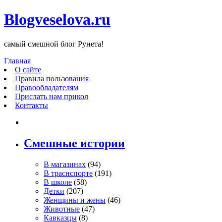
Blogveselova.ru
самый смешной блог Рунета!
Главная
О сайте
Правила пользования
Правообладателям
Прислать нам прикол
Контакты
Смешные истории
В магазинах
(94)
В траснспорте
(191)
В школе
(58)
Детки
(207)
Женщины и жены
(46)
Животные
(47)
Кавказцы
(8)