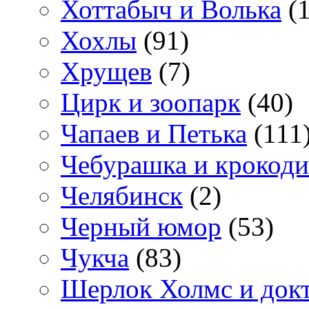
Хоттабыч и Волька
(1
Хохлы
(91)
Хрущев
(7)
Цирк и зоопарк
(40)
Чапаев и Петька
(111
Чебурашка и крокоди
Челябинск
(2)
Черный юмор
(53)
Чукча
(83)
Шерлок Холмс и док