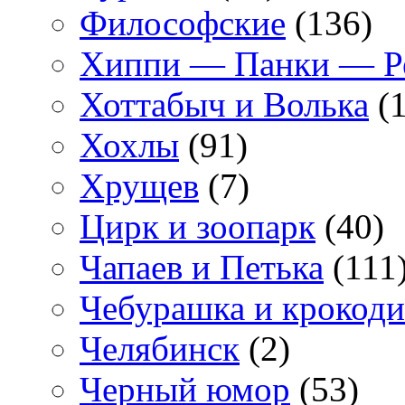
Философские
(136)
Хиппи — Панки — 
Хоттабыч и Волька
(1
Хохлы
(91)
Хрущев
(7)
Цирк и зоопарк
(40)
Чапаев и Петька
(111
Чебурашка и крокоди
Челябинск
(2)
Черный юмор
(53)