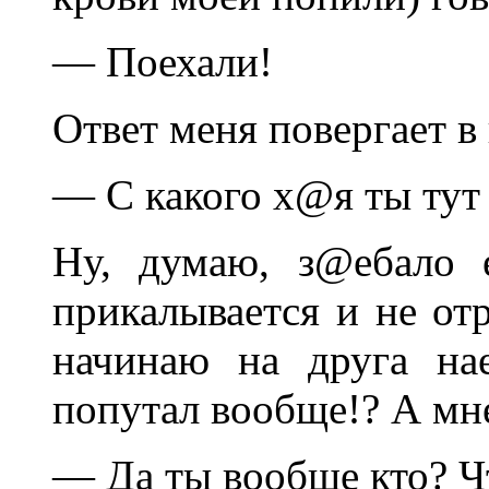
— Поехали!
Ответ меня повергает в
— С какого х@я ты тут
Ну, думаю, з@ебало е
прикалывается и не от
начинаю на друга на
попутал вообще!? А мн
— Да ты вообще кто? Ч