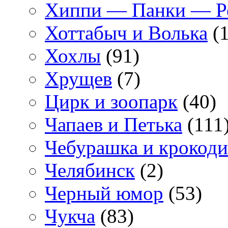
Хиппи — Панки — 
Хоттабыч и Волька
(1
Хохлы
(91)
Хрущев
(7)
Цирк и зоопарк
(40)
Чапаев и Петька
(111
Чебурашка и крокоди
Челябинск
(2)
Черный юмор
(53)
Чукча
(83)