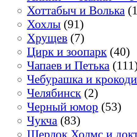
Хоттабыч и Волька
(1
Хохлы
(91)
Хрущев
(7)
Цирк и зоопарк
(40)
Чапаев и Петька
(111
Чебурашка и крокоди
Челябинск
(2)
Черный юмор
(53)
Чукча
(83)
Шерлок Холмс и док