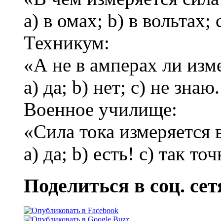
a) в омах; b) в вольтах; 
Техникум:
«А не в амперах ли изм
a) да; b) нет; c) не знаю.
Военное училище:
«Сила тока измеряется 
a) да; b) есть! c) так точ
Поделиться в соц. сет