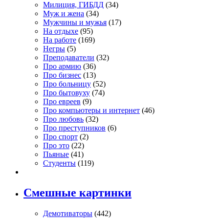
Милиция, ГИБДД
(34)
Муж и жена
(34)
Мужчины и мужья
(17)
На отдыхе
(95)
На работе
(169)
Негры
(5)
Преподаватели
(32)
Про армию
(36)
Про бизнес
(13)
Про больницу
(52)
Про бытовуху
(74)
Про евреев
(9)
Про компьютеры и интернет
(46)
Про любовь
(32)
Про преступников
(6)
Про спорт
(2)
Про это
(22)
Пьяные
(41)
Студенты
(119)
Смешные картинки
Демотиваторы
(442)