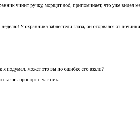
анник чинит ручку, морщит лоб, припоминает, что уже видел ме
ю неделю! У охранника заблестели глаза, он оторвался от починк
к я подумал, может это вы по ошибке его взяли?
о такое аэропорт в час пик.